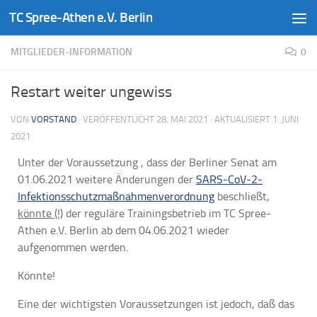
TC Spree-Athen e.V. Berlin
Zum Inhalt springen
MITGLIEDER-INFORMATION
0
Restart weiter ungewiss
VON
VORSTAND
· VERÖFFENTLICHT
28. MAI 2021
· AKTUALISIERT
1. JUNI
2021
Unter der Voraussetzung , dass der Berliner Senat am
01.06.2021 weitere Änderungen der
SARS-CoV-2-
Infektionsschutzmaßnahmenverordnung
beschließt,
könnte (!)
der reguläre Trainingsbetrieb im TC Spree-
Athen e.V. Berlin ab dem 04.06.2021 wieder
aufgenommen werden.
Könnte!
Eine der wichtigsten Voraussetzungen ist jedoch, daß das