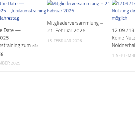
Mitgliederversammlung –
he Date —
12.09./13
21. Februar 2026
2025 –
Keine Nut
15. FEBRUAR 2026
mstraining zum 35.
Nöldnerhal
ag
1. SEPTEMB
EMBER 2025