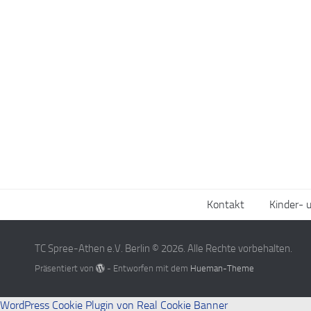
Kontakt
Kinder- 
TC Spree-Athen e.V. Berlin © 2026. Alle Rechte vorbehalten.
Präsentiert von
- Entworfen mit dem
Hueman-Theme
WordPress Cookie Plugin von Real Cookie Banner