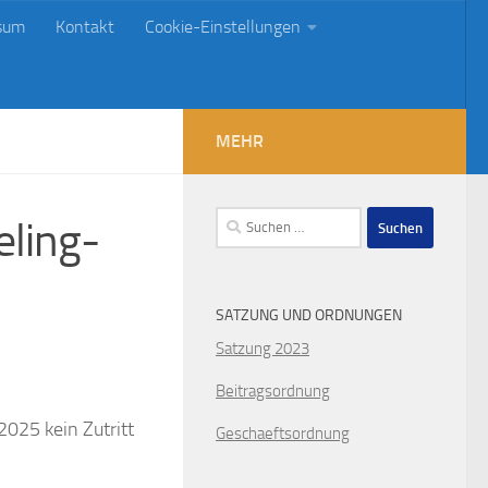
sum
Kontakt
Cookie-Einstellungen
MEHR
Suchen
ling-
nach:
SATZUNG UND ORDNUNGEN
Satzung 2023
Beitragsordnung
2025 kein Zutritt
Geschaeftsordnung