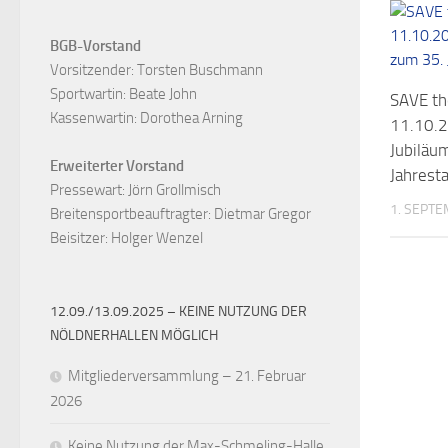
BGB-Vorstand
Vorsitzender: Torsten Buschmann

Sportwartin: Beate John

SAVE t
Kassenwartin: Dorothea Arning

11.10.
Jubiläu
Erweiterter Vorstand
Jahrest
Pressewart: Jörn Grollmisch

1. SEPT
Breitensportbeauftragter: Dietmar Gregor

Beisitzer: Holger Wenzel
12.09./13.09.2025 – KEINE NUTZUNG DER
NÖLDNERHALLEN MÖGLICH
Mitgliederversammlung – 21. Februar
2026
Keine Nutzung der Max-Schmeling-Halle