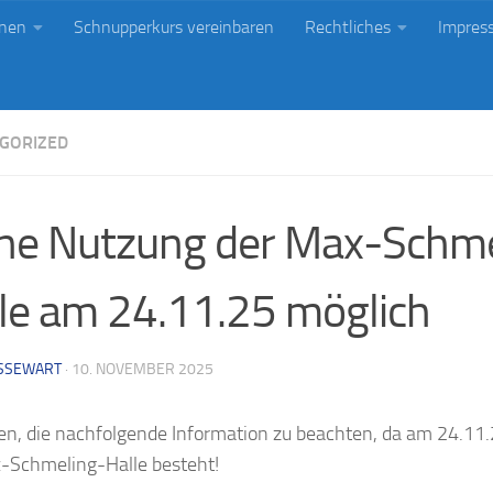
onen
Schnupperkurs vereinbaren
Rechtliches
Impres
rlin
Tanzen, weil's Spaß macht!
GORIZED
ne Nutzung der Max-Schme
le am 24.11.25 möglich
SSEWART
·
10. NOVEMBER 2025
ten, die nachfolgende Information zu beachten, da am 24.11.
-Schmeling-Halle besteht!