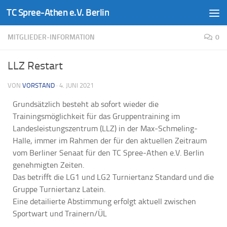
TC Spree-Athen e.V. Berlin
Zum Inhalt springen
MITGLIEDER-INFORMATION
0
LLZ Restart
VON
VORSTAND
·
4. JUNI 2021
Grundsätzlich besteht ab sofort wieder die
Trainingsmöglichkeit für das Gruppentraining im
Landesleistungszentrum (LLZ) in der Max-Schmeling-
Halle, immer im Rahmen der für den aktuellen Zeitraum
vom Berliner Senaat für den TC Spree-Athen e.V. Berlin
genehmigten Zeiten.
Das betrifft die LG1 und LG2 Turniertanz Standard und die
Gruppe Turniertanz Latein.
Eine detailierte Abstimmung erfolgt aktuell zwischen
Sportwart und Trainern/ÜL