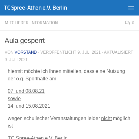
TC Spree-Athen e.V. Berlin
Zum Inhalt springen
MITGLIEDER-INFORMATION
0
Aula gesperrt
VON
VORSTAND
· VERÖFFENTLICHT
9. JULI 2021
· AKTUALISIERT
9. JULI 2021
hiermit möchte ich Ihnen mitteilen, dass eine Nutzung
der o.g. Sporthalle am
07. und 08.08.21
sowie
14. und 15.08.2021
wegen schulischer Veranstaltungen leider
nicht
möglich
ist
TC Spree-Athen e.V. Berlin