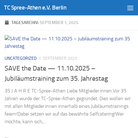
TC Spree-Athen e.V. Berlin
Zum Inhalt springen
TAGESARCHIV:
SEPTEMBER 1, 2025
UNCATEGORIZED
1. SEPTEMBER 2025
SAVE the Date — 11.10.2025 –
Jubiläumstraining zum 35. Jahrestag
35 J A H R E TC-Spree-Athen Liebe Mitglieder:innen.Vor 35
Jahren wurde der TC-Spree-Athen gegründet. Dies wollen wir
mit allen Mitglieder:innen innerhalb eines Jubiläumstrainings
feiern!Dabei setzen wir auf das bewährte Selfcatering!Wer
möchte, kann sich,...