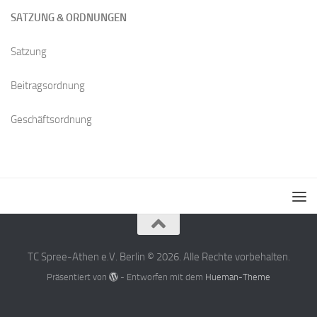
SATZUNG & ORDNUNGEN
Satzung
Beitragsordnung
Geschäftsordnung
TC Spree-Athen e.V. Berlin © 2026. Alle Rechte vorbehalten.
Präsentiert von
- Entworfen mit dem
Hueman-Theme