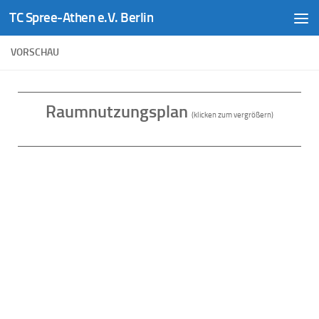
TC Spree-Athen e.V. Berlin
Zum Inhalt springen
VORSCHAU
Raumnutzungsplan
(klicken zum vergrößern)