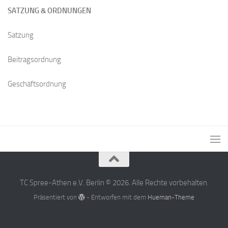
SATZUNG & ORDNUNGEN
Satzung
Beitragsordnung
Geschäftsordnung
TC Spree-Athen e.V. Berlin © 2026. Alle Rechte vorbehalten.
Präsentiert von
- Entworfen mit dem
Hueman-Theme